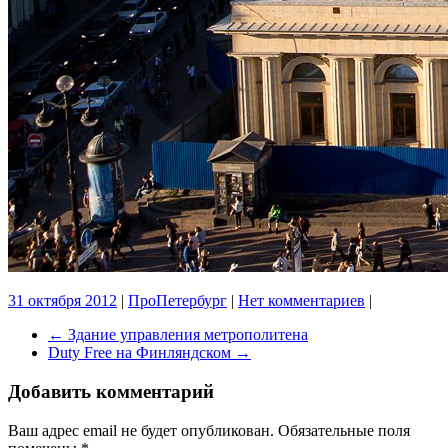
31 октября 2012
|
ПроПетербург
|
Нет комментариев
|
←
Здание управления метрополитена
Duty Free на Финляндском
→
Добавить комментарий
Ваш адрес email не будет опубликован.
Обязательные поля