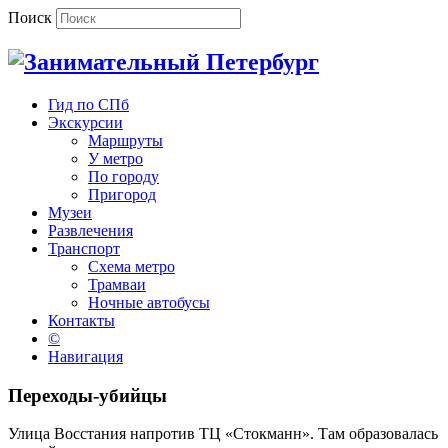
Поиск
Гид по СПб
Экскурсии
Маршруты
У метро
По городу
Пригород
Музеи
Развлечения
Транспорт
Схема метро
Трамваи
Ночные автобусы
Контакты
©
Навигация
Переходы-убийцы
Улица Восстания напротив ТЦ «Стокманн». Там образовалась