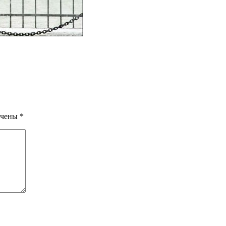
ечены
*