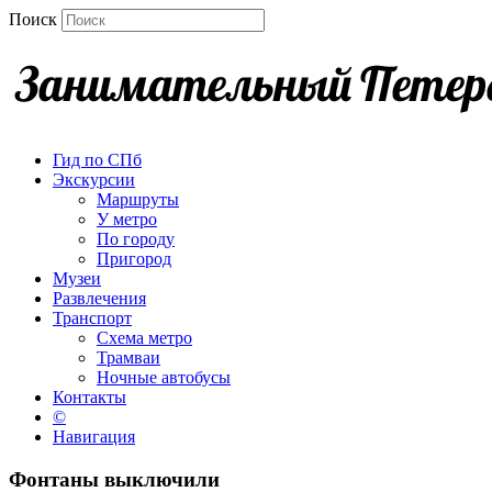
Поиск
Гид по СПб
Экскурсии
Маршруты
У метро
По городу
Пригород
Музеи
Развлечения
Транспорт
Схема метро
Трамваи
Ночные автобусы
Контакты
©
Навигация
Фонтаны выключили