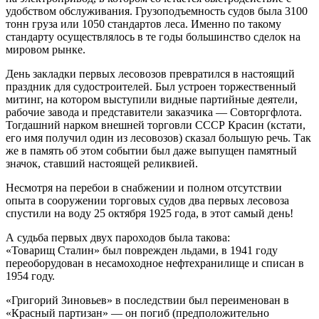
удобством обслуживания. Грузоподъемность судов была 3100
тонн груза или 1050 стандартов леса. Именно по такому
стандарту осуществлялось в те годы большинство сделок на
мировом рынке.
День закладки первых лесовозов превратился в настоящий
праздник для судостроителей. Был устроен торжественный
митинг, на котором выступили видные партийные деятели,
рабочие завода и представители заказчика — Совторгфлота.
Тогдашний нарком внешней торговли СССР Красин (кстати,
его имя получил один из лесовозов) сказал большую речь. Так
же в память об этом событии был даже выпущен памятный
значок, ставший настоящей реликвией.
Несмотря на перебои в снабжении и полном отсутствии
опыта в сооружении торговых судов два первых лесовоза
спустили на воду 25 октября 1925 года, в этот самый день!
А судьба первых двух пароходов была такова:
«Товарищ Сталин» был поврежден льдами, в 1941 году
переоборудован в несамоходное нефтехранилище и списан в
1954 году.
«Григорий Зиновьев» в последствии был переименован в
«Красный партизан» — он погиб (предположительно