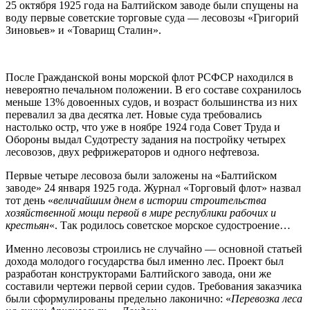
25 октября 1925 года на Балтийском заводе были спущены на
воду первые советские торговые суда — лесовозы «Григорий
Зиновьев» и «Товарищ Сталин».
После Гражданской воны морской флот РСФСР находился в
невероятно печальном положении. В его составе сохранилось
меньше 13% довоенных судов, и возраст большинства из них
перевалил за два десятка лет. Новые суда требовались
настолько остр, что уже в ноябре 1924 года Совет Труда и
Обороны выдал Судотресту задания на постройку четырех
лесовозов, двух рефрижераторов и одного нефтевоза.
Первые четыре лесовоза были заложены на «Балтийском
заводе» 24 января 1925 года. Журнал «Торговый флот» назвал
тот день «
величайшим днем в истории строительства
хозяйственной мощи первой в мире республики рабочих и
крестьян
«. Так родилось советское морское судостроение…
Именно лесовозы строились не случайно — основной статьей
дохода молодого государства был именно лес. Проект был
разработан конструкторами Балтийского завода, они же
составили чертежи первой серии судов. Требования заказчика
были сформулированы предельно лаконично: «
Перевозка леса