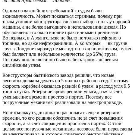
на линии Архангельск — Лондон
«.
Одним из важнейших требований к судам были
экономичность. Может показаться странным, почему при
таком условии конструктора сделали выбор в пользу паровой
машины, а не более выгодного в использовании дизеля. Но
обусловлено это было вполне практичными причинами:
Во первых, в Архангельске не было не только нефтяного
топлива, но даже нефтехранилищ. А во вторых — выгрузив
груз в Лондоне пароход не мог идти назад порожняком, нужен
был балласт или небольшое количество (до 25%) груза.
Поэтому вполне логично было набить трюмы дешевым
английским углем.
Конструкторы балтийского завода решили, что новые
лесовозы должны делать по 5 полных рейсов в год. Поэтому
скорость кораблей оказалась равной 8 узлам, а расход угля 9,5
тонн в сутки. Резервное время решили «выгадать» за счет
уменьшение времени простоя в портах. Поэтому все
погрузочные механизмы реализовали на электроприводе.
Но поскольку судно должно располагать еще и резервом
времени, то его решили обеспечить не за счет повышения
скорости, а за счет сокращения простоев в портах. С этой
целью все погрузочные механизмы лесовоза были переведены
на электропривод, в котором сочетается быстродействие с