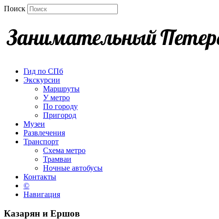
Поиск
Гид по СПб
Экскурсии
Маршруты
У метро
По городу
Пригород
Музеи
Развлечения
Транспорт
Схема метро
Трамваи
Ночные автобусы
Контакты
©
Навигация
Казарян и Ершов