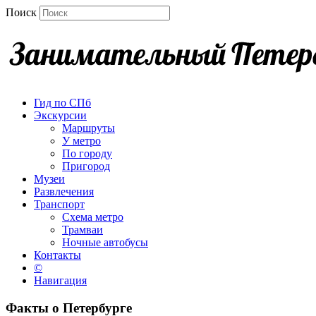
Поиск
Гид по СПб
Экскурсии
Маршруты
У метро
По городу
Пригород
Музеи
Развлечения
Транспорт
Схема метро
Трамваи
Ночные автобусы
Контакты
©
Навигация
Факты о Петербурге