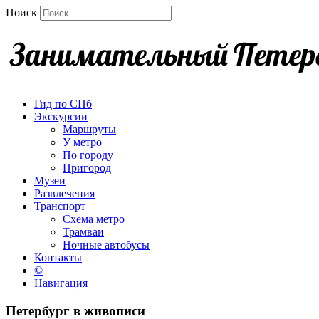
Поиск
Гид по СПб
Экскурсии
Маршруты
У метро
По городу
Пригород
Музеи
Развлечения
Транспорт
Схема метро
Трамваи
Ночные автобусы
Контакты
©
Навигация
Петербург в живописи