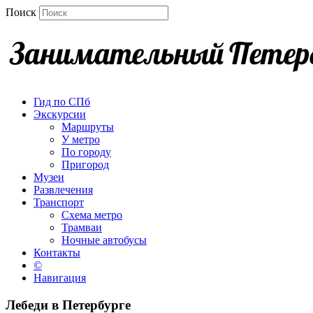
Поиск
Гид по СПб
Экскурсии
Маршруты
У метро
По городу
Пригород
Музеи
Развлечения
Транспорт
Схема метро
Трамваи
Ночные автобусы
Контакты
©
Навигация
Лебеди в Петербурге