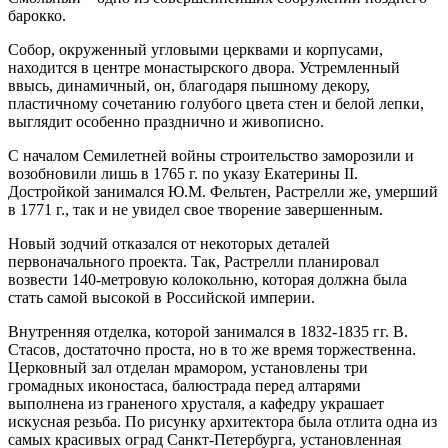
барокко.
Собор, окруженный угловыми церквами и корпусами,
находится в центре монастырского двора. Устремленный
ввысь, динамичный, он, благодаря пышному декору,
пластичному сочетанию голубого цвета стен и белой лепки,
выглядит особенно празднично и живописно.
С началом Семилетней войны строительство заморозили и
возобновили лишь в 1765 г. по указу Екатерины II.
Достройкой занимался Ю.М. Фельтен, Растрелли же, умерший
в 1771 г., так и не увидел свое творение завершенным.
Новый зодчий отказался от некоторых деталей
первоначального проекта. Так, Растрелли планировал
возвести 140-метровую колокольню, которая должна была
стать самой высокой в Российской империи.
Внутренняя отделка, которой занимался в 1832-1835 гг. В.
Стасов, достаточно проста, но в то же время торжественна.
Церковный зал отделан мрамором, установлены три
громадных иконостаса, балюстрада перед алтарями
выполнена из граненого хрусталя, а кафедру украшает
искусная резьба. По рисунку архитектора была отлита одна из
самых красивых оград Санкт-Петербурга, установленная