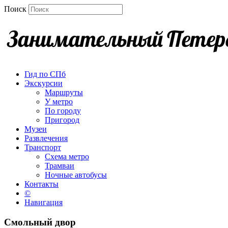
Поиск
Гид по СПб
Экскурсии
Маршруты
У метро
По городу
Пригород
Музеи
Развлечения
Транспорт
Схема метро
Трамваи
Ночные автобусы
Контакты
©
Навигация
Смольный двор