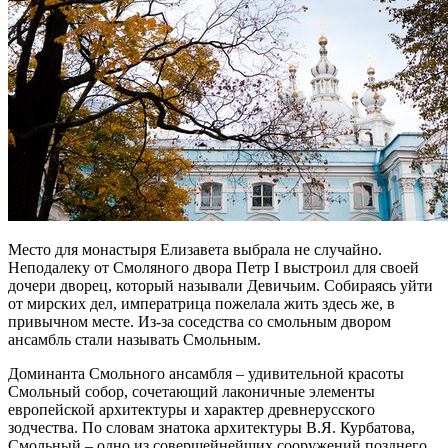
Место для монастыря Елизавета выбрала не случайно.
Неподалеку от Смоляного двора Петр I выстроил для своей
дочери дворец, который называли Девичьим. Собираясь уйти
от мирских дел, императрица пожелала жить здесь же, в
привычном месте. Из-за соседства со смольным двором
ансамбль стали называть Смольным.
Доминанта Смольного ансамбля – удивительной красоты
Смольный собор, сочетающий лаконичные элементы
европейской архитектуры и характер древнерусского
зодчества. По словам знатока архитектуры В.Я. Курбатова,
Смольный – одно из совершейнейших сооружений позднего