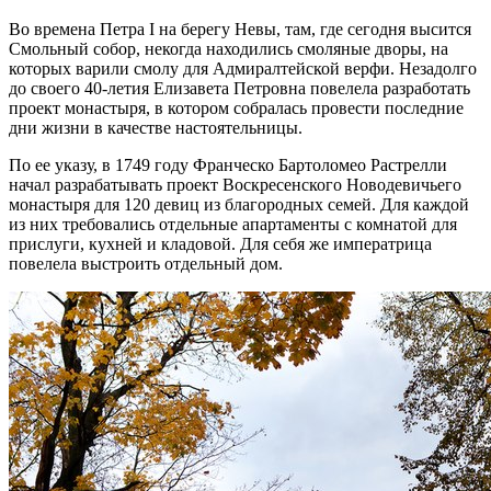
Во времена Петра I на берегу Невы, там, где сегодня высится
Смольный собор, некогда находились смоляные дворы, на
которых варили смолу для Адмиралтейской верфи. Незадолго
до своего 40-летия Елизавета Петровна повелела разработать
проект монастыря, в котором собралась провести последние
дни жизни в качестве настоятельницы.
По ее указу, в 1749 году Франческо Бартоломео Растрелли
начал разрабатывать проект Воскресенского Новодевичьего
монастыря для 120 девиц из благородных семей. Для каждой
из них требовались отдельные апартаменты с комнатой для
прислуги, кухней и кладовой. Для себя же императрица
повелела выстроить отдельный дом.