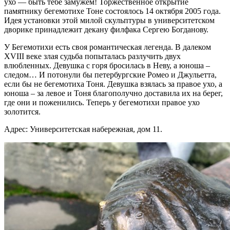
ухо — быть тебе замужем! Торжественное открытие
памятнику бегемотихе Тоне состоялось 14 октября 2005 года.
Идея установки этой милой скульптуры в университетском
дворике принадлежит декану филфака Сергею Богданову.
У Бегемотихи есть своя романтическая легенда. В далеком
XVIII веке злая судьба попыталась разлучить двух
влюбленных. Девушка с горя бросилась в Неву, а юноша –
следом… И потонули бы петербургские Ромео и Джульетта,
если бы не бегемотиха Тоня. Девушка взялась за правое ухо, а
юноша – за левое и Тоня благополучно доставила их на берег,
где они и поженились. Теперь у бегемотихи правое ухо
золотится.
Адрес: Университетская набережная, дом 11.