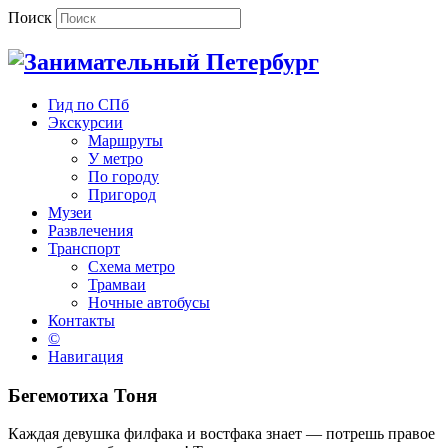
Поиск
Гид по СПб
Экскурсии
Маршруты
У метро
По городу
Пригород
Музеи
Развлечения
Транспорт
Схема метро
Трамваи
Ночные автобусы
Контакты
©
Навигация
Бегемотиха Тоня
Каждая девушка филфака и востфака знает — потрешь правое