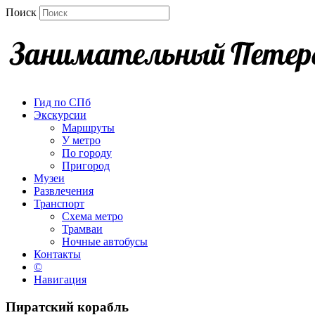
Поиск
Гид по СПб
Экскурсии
Маршруты
У метро
По городу
Пригород
Музеи
Развлечения
Транспорт
Схема метро
Трамваи
Ночные автобусы
Контакты
©
Навигация
Пиратский корабль