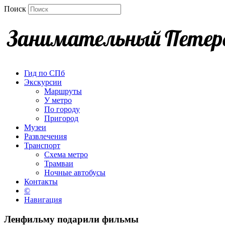
Поиск
Гид по СПб
Экскурсии
Маршруты
У метро
По городу
Пригород
Музеи
Развлечения
Транспорт
Схема метро
Трамваи
Ночные автобусы
Контакты
©
Навигация
Ленфильму подарили фильмы