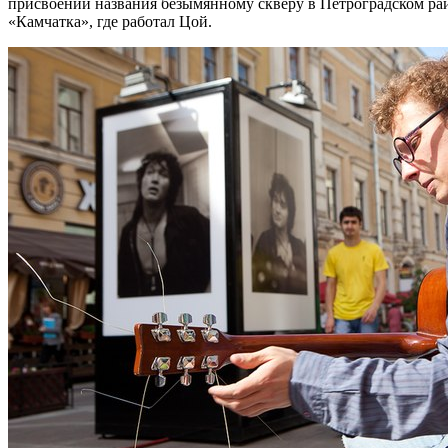
присвоении названия безымянному скверу в Петроградском рай
«Камчатка», где работал Цой.