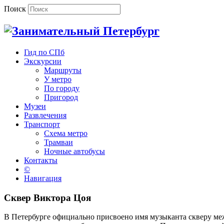
Поиск
Гид по СПб
Экскурсии
Маршруты
У метро
По городу
Пригород
Музеи
Развлечения
Транспорт
Схема метро
Трамваи
Ночные автобусы
Контакты
©
Навигация
Сквер Виктора Цоя
В Петербурге официально присвоено имя музыканта скверу ме