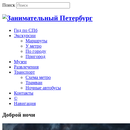
Поиск
Гид по СПб
Экскурсии
Маршруты
У метро
По городу
Пригород
Музеи
Развлечения
Транспорт
Схема метро
Трамваи
Ночные автобусы
Контакты
©
Навигация
Доброй ночи