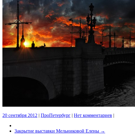
20 сентября 2012
|
ПроПетербург
|
Нет комментариев
|
Закрытие выставки Мельниковой Елены
→